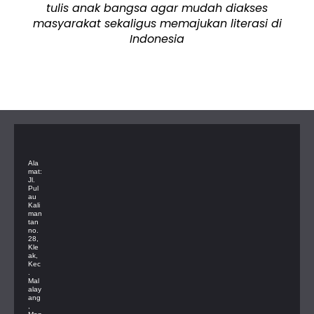
tulis anak bangsa agar mudah diakses
masyarakat sekaligus memajukan literasi di
Indonesia
Ala
mat:
Jl.
Pul
au
Kali
man
tan
no.
28,
Kle
ak,
Kec
.
Mal
alay
ang
,